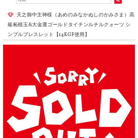
天之御中主神様（あめのみなかぬしのかみさま）高
級柘植玉&大金運ゴールドタイチンルチルクォーツ シ
ンプルブレスレット【14KGF使用】