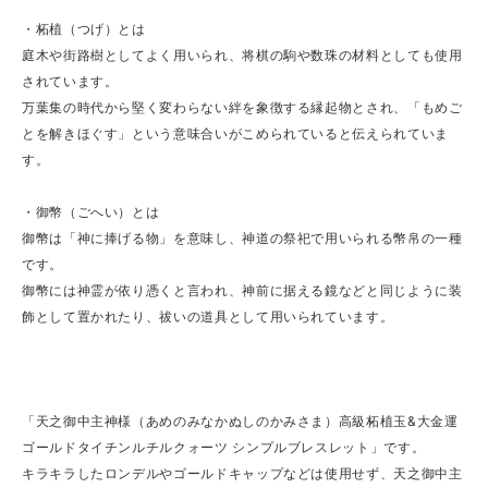
・柘植（つげ）とは
庭木や街路樹としてよく用いられ、将棋の駒や数珠の材料としても使用
されています。
万葉集の時代から堅く変わらない絆を象徴する縁起物とされ、「もめご
とを解きほぐす」という意味合いがこめられていると伝えられていま
す。
・御幣（ごへい）とは
御幣は「神に捧げる物」を意味し、神道の祭祀で用いられる幣帛の一種
です。
御幣には神霊が依り憑くと言われ、神前に据える鏡などと同じように装
飾として置かれたり、祓いの道具として用いられています。
「天之御中主神様（あめのみなかぬしのかみさま）高級柘植玉&大金運
ゴールドタイチンルチルクォーツ シンプルブレスレット」です。
キラキラしたロンデルやゴールドキャップなどは使用せず、天之御中主