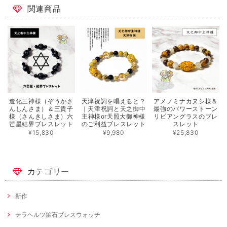
関連商品
造化三神様（ぞうかさ
天津祝詞を唱えると？
アメノミナカヌシ様＆
んしんさま）＆三貴子
｜天津祝詞と天之御中
最強のパワーストーン
様（さんきしさま）六
主神様or天照大御神様
リビアングラスのブレ
芒星結界ブレスレット
のご利益ブレスレット
スレット
¥15,830
¥9,980
¥25,830
カテゴリー
新作
テラヘルツ鉱石ブレスウォッチ