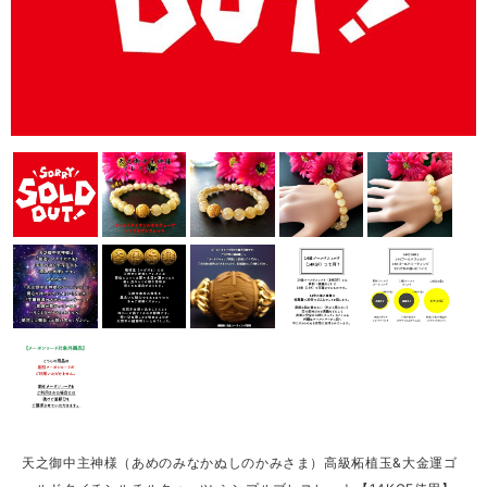
天之御中主神様（あめのみなかぬしのかみさま）高級柘植玉&大金運ゴ