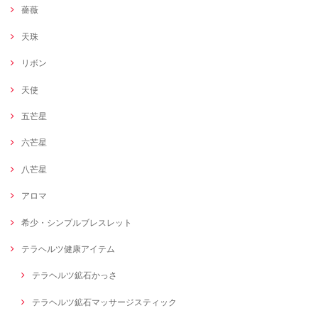
薔薇
天珠
リボン
天使
五芒星
六芒星
八芒星
アロマ
希少・シンプルブレスレット
テラヘルツ健康アイテム
テラヘルツ鉱石かっさ
テラヘルツ鉱石マッサージスティック