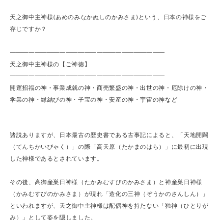
天之御中主神様(あめのみなかぬしのかみさま)という、日本の神様をご
存じですか？
━━━━━━━━━━━━━━━━━━━━━━━━━
天之御中主神様の【ご神徳】
━━━━━━━━━━━━━━━━━━━━━━━━━
開運招福の神・事業成就の神・商売繁盛の神・出世の神・厄除けの神・
学業の神・縁結びの神・子宝の神・安産の神・宇宙の神など
諸説ありますが、日本最古の歴史書である古事記によると、「天地開闢
（てんちかいびゃく）」の際「高天原（たかまのはら）」に最初に出現
した神様であるとされています。
その後、高御産巣日神様（たかみむすびのかみさま）と神産巣日神様
（かみむすびのかみさま）が現れ「造化の三神（ぞうかのさんしん）」
といわれますが、天之御中主神様は配偶神を持たない「独神（ひとりが
み）」として姿を隠しました。