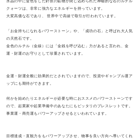
水晶の中に金色をした針状の鉱物が閉じ込められた神秘的な石のルチル
クォーツは、非常に強力なエネルギーを持っています。
大変高価な石であり、 世界中で高値で取引が行われています。
「お金持ちになれるパワーストーン」や、「成功の石」と呼ばれ大人気
の天然石です。
金色のルチル（金線）には「金銭を呼び込む」力があると言われ、金
運・財運のお守りとして珍重されています。
金運・財運全般に効果的だとされていますので、投資やギャンブル運ア
ップにも期待ができます。
何かを始めたりエネルギーが必要な時におススメのパワーストーンです
ので、起業家や起業準備中のあなたにもピッタリのブレスレットです。
事業運・商売運もパワーアップさせるといわれています。
目標達成・直観力をもパワーアップさせ、物事を良い方向へ導いてくれ