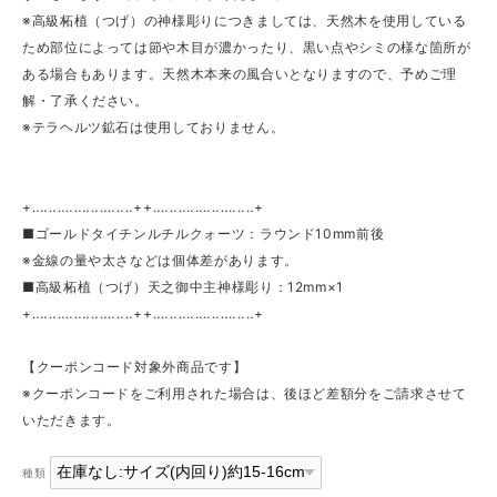
※高級柘植（つげ）の神様彫りにつきましては、天然木を使用している
ため部位によっては節や木目が濃かったり、黒い点やシミの様な箇所が
ある場合もあります。天然木本来の風合いとなりますので、予めご理
解・了承ください。
※テラヘルツ鉱石は使用しておりません。
+‥‥‥‥‥‥‥‥‥‥‥‥++‥‥‥‥‥‥‥‥‥‥‥‥+
■ゴールドタイチンルチルクォーツ：ラウンド10mm前後
※金線の量や太さなどは個体差があります。
■高級柘植（つげ）天之御中主神様彫り：12mm×1
+‥‥‥‥‥‥‥‥‥‥‥‥++‥‥‥‥‥‥‥‥‥‥‥‥+
【クーポンコード対象外商品です】
※クーポンコードをご利用された場合は、後ほど差額分をご請求させて
いただきます。
種類