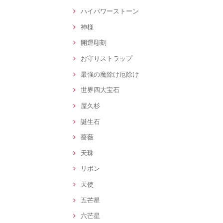
ハイパワーストーン
神様
開運彫刻
お守りストラップ
最強の魔除け厄除け
世界四大宝石
屋久杉
誕生石
薔薇
天珠
リボン
天使
五芒星
六芒星