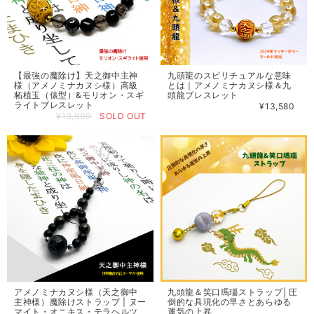
【最強の魔除け】天之御中主神
九頭龍のスピリチュアルな意味
様（アメノミナカヌシ様）高級
とは｜アメノミナカヌシ様＆九
柘植玉（俵型）&モリオン・スギ
頭龍ブレスレット
ライトブレスレット
¥13,580
¥12,800
SOLD OUT
アメノミナカヌシ様（天之御中
九頭龍＆笑口瑪瑙ストラップ│圧
主神様）魔除けストラップ | ヌー
倒的な具現化の早さとあらゆる
マイト・オニキス・テラヘルツ
運気の上昇