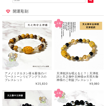
開運彫刻
アメノミナカヌシ様＆最強のパ
天津祝詞を唱えると？｜天津祝
ワーストーンリビアングラスの
詞と天之御中主神様or天照大御
ブレスレット
神様のご利益ブレスレット
¥25,830
¥9,980