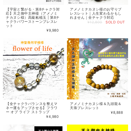
【宇宙と繋がる・第8チャクラ対
アメノミナカヌシ様のお守りブ
応】天之御中主神様（アメノミ
レスレット｜人生変わるかもし
ナカヌシ様）高級柘植玉 | 第8チ
れません｜全チャクラ対応
ャクラパワーストーンブレスレ
¥12,800
SOLD OUT
ット
¥9,980
【全チャクラバランスを整えマ
アメノミナカヌシ様＆九頭龍＆
ネー運をアップさせる】フラワ
天珠ブレスレット
ー オブ ライフ ストラップ
¥8,888
¥4,980