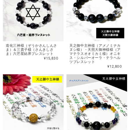
造化三神様（ぞうかさんしんさ
天之御中主神様（アメノミナカ
ま）＆三貴子様（さんきしさ
ヌシ様）・天照大御神様様（ア
ま）六芒星結界ブレスレット
マテラスオオミカミ様）オニキ
ス・シルバーオーラ・テラヘル
¥15,830
ツブレスレット
¥12,800