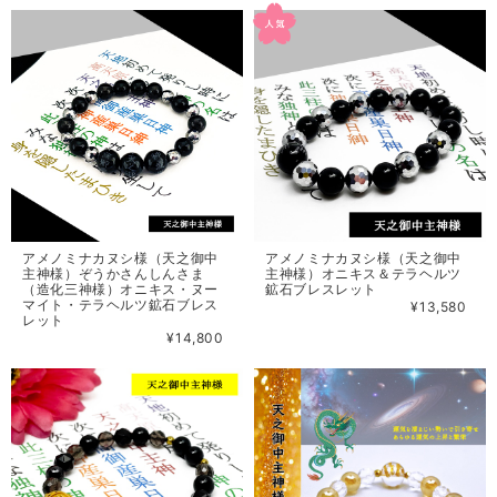
アメノミナカヌシ様（天之御中
アメノミナカヌシ様（天之御中
主神様）ぞうかさんしんさま
主神様）オニキス＆テラヘルツ
（造化三神様）オニキス・ヌー
鉱石ブレスレット
マイト・テラヘルツ鉱石ブレス
¥13,580
レット
¥14,800