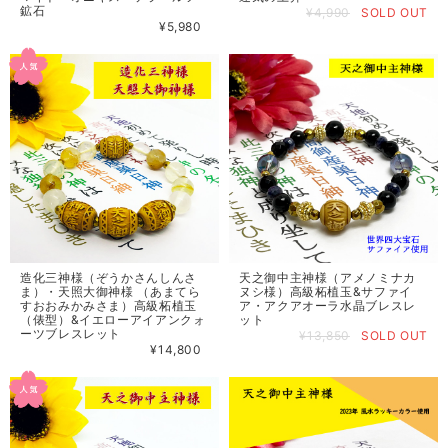
鉱石
¥4,990
SOLD OUT
¥5,980
造化三神様（ぞうかさんしんさ
天之御中主神様（アメノミナカ
ま）・天照大御神様 （あまてら
ヌシ様）高級柘植玉&サファイ
すおおみかみさま）高級柘植玉
ア・アクアオーラ水晶ブレスレ
（俵型）&イエローアイアンクォ
ット
ーツブレスレット
¥13,850
SOLD OUT
¥14,800