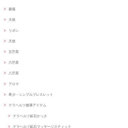
薔薇
天珠
リボン
天使
五芒星
六芒星
八芒星
アロマ
希少・シンプルブレスレット
テラヘルツ健康アイテム
テラヘルツ鉱石かっさ
テラヘルツ鉱石マッサージスティック