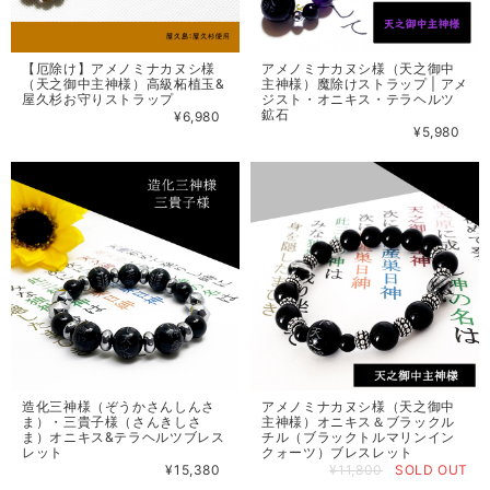
【厄除け】アメノミナカヌシ様
アメノミナカヌシ様（天之御中
（天之御中主神様）高級柘植玉&
主神様）魔除けストラップ | アメ
屋久杉お守りストラップ
ジスト・オニキス・テラヘルツ
鉱石
¥6,980
¥5,980
造化三神様（ぞうかさんしんさ
アメノミナカヌシ様（天之御中
ま）・三貴子様（さんきしさ
主神様）オニキス＆ブラックル
ま）オニキス&テラヘルツブレス
チル（ブラックトルマリンイン
レット
クォーツ）ブレスレット
¥15,380
¥11,800
SOLD OUT