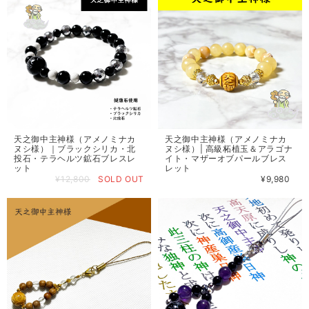
天之御中主神様（アメノミナカ
天之御中主神様（アメノミナカ
ヌシ様）｜ブラックシリカ・北
ヌシ様）| 高級柘植玉＆アラゴナ
投石・テラヘルツ鉱石ブレスレ
イト・マザーオブパールブレス
ット
レット
¥12,800
SOLD OUT
¥9,980