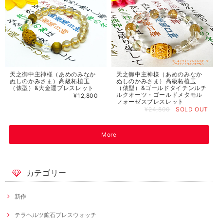
天之御中主神様（あめのみなか
天之御中主神様（あめのみなか
ぬしのかみさま）高級柘植玉
ぬしのかみさま）高級柘植玉
（俵型）&大金運ブレスレット
（俵型）&ゴールドタイチンルチ
ルクオーツ・ゴールドメタモル
¥12,800
フォーゼスブレスレット
¥24,800
SOLD OUT
More
カテゴリー
新作
テラヘルツ鉱石ブレスウォッチ