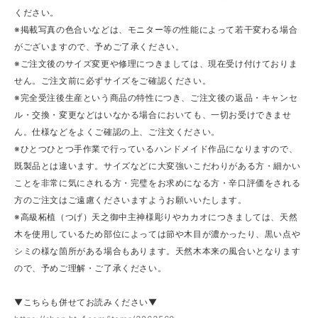
ください。
※掲載写真の色合いなどは、モニター等の性能によって若干変わる場合
がございますので、予めご了承ください。
※ご注文後のサイズ変更や修理につきましては、現在受け付けておりま
せん。ご注文前に必ずサイズをご確認ください。
※完全受注後生産という商品の特性につき、ご注文後の返品・キャンセ
ル・交換・変更などはいなかる場合においても、一切お受けできませ
ん。仕様などをよくご確認の上、ご注文ください。
※ひとつひとつ手作業で行っているハンドメイド作品になりますので、
既製品とは違います。サイズなどに大変強いこだわりがある方・細かい
ことを非常に気にされる方・完璧をお求めになる方・辛口評価をされる
方のご注文はご遠慮くださいますようお願いいたします。
※高級柘植（つげ）天之御中主神様彫りやカカオにつきましては、天然
木を使用しているため部位によっては節や木目が濃かったり、黒い点や
シミの様な箇所がある場合もあります。天然木本来の風合いとなります
ので、予めご理解・ご了承ください。
▼こちらも併せてお読みください▼