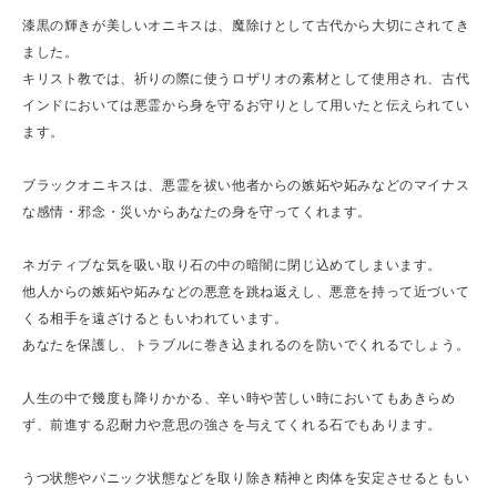
漆黒の輝きが美しいオニキスは、魔除けとして古代から大切にされてき
ました。
キリスト教では、祈りの際に使うロザリオの素材として使用され、古代
インドにおいては悪霊から身を守るお守りとして用いたと伝えられてい
ます。
ブラックオニキスは、悪霊を祓い他者からの嫉妬や妬みなどのマイナス
な感情・邪念・災いからあなたの身を守ってくれます。
ネガティブな気を吸い取り石の中の暗闇に閉じ込めてしまいます。
他人からの嫉妬や妬みなどの悪意を跳ね返えし、悪意を持って近づいて
くる相手を遠ざけるともいわれています。
あなたを保護し、トラブルに巻き込まれるのを防いでくれるでしょう。
人生の中で幾度も降りかかる、辛い時や苦しい時においてもあきらめ
ず、前進する忍耐力や意思の強さを与えてくれる石でもあります。
うつ状態やパニック状態などを取り除き精神と肉体を安定させるともい