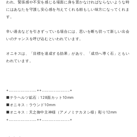
われ、緊張感や不安を感じる場面に身を置かなければならないような時
にはあなたを守護し安心感を与えてくれる頼もしい味方になってくれま
す。
辛い過去などを引きずっている場合には、思いを断ち切って新しい出会
いのチャンスを呼び込むといわれています。
オニキスは、「目標を達成する効果」があり、「成功へ導く石」ともい
われています。
+‥‥‥‥‥‥‥‥‥‥‥‥++‥‥‥‥‥‥‥‥‥‥‥‥+
■テラヘルツ鉱石：128面カット10mm
■オニキス：ラウンド10mm
■オニキス：天之御中主神様（アメノミナカヌシ様）彫り12mm
+‥‥‥‥‥‥‥‥‥‥‥‥++‥‥‥‥‥‥‥‥‥‥‥‥+