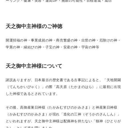
ーリング・健康・美容・運気UP・無限の可能性・目標達成・成功
天之御中主神様のご神徳
開運招福の神・事業成就の神・商売繁盛の神・出世の神・厄除けの神・
学業の神・縁結びの神・子宝の神・安産の神・宇宙の神等
天之御中主神様について
諸説ありますが、日本最古の歴史書である古事記によると、「天地開闢
（てんちかいびゃく）」の際「高天原（たかまのはら）」に最初に出現
した神様であるとされています。
その後、高御産巣日神様（たかみむすびのかみさま）と神産巣日神様
（かみむすびのかみさま）が現れ「造化の三神（ぞうかのさんしん）」
といわれますが、天之御中主神様は配偶神を持たない「独神（ひとりが
み）」として姿を隠しました。