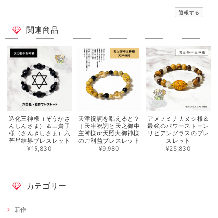
通報する
関連商品
造化三神様（ぞうかさ
天津祝詞を唱えると？
アメノミナカヌシ様＆
んしんさま）＆三貴子
｜天津祝詞と天之御中
最強のパワーストーン
様（さんきしさま）六
主神様or天照大御神様
リビアングラスのブレ
芒星結界ブレスレット
のご利益ブレスレット
スレット
¥15,830
¥9,980
¥25,830
カテゴリー
新作