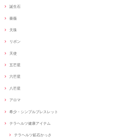
誕生石
薔薇
天珠
リボン
天使
五芒星
六芒星
八芒星
アロマ
希少・シンプルブレスレット
テラヘルツ健康アイテム
テラヘルツ鉱石かっさ