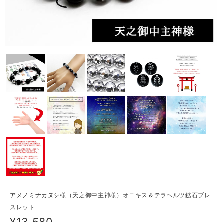
アメノミナカヌシ様（天之御中主神様）オニキス＆テラヘルツ鉱石ブレ
スレット
¥13,580