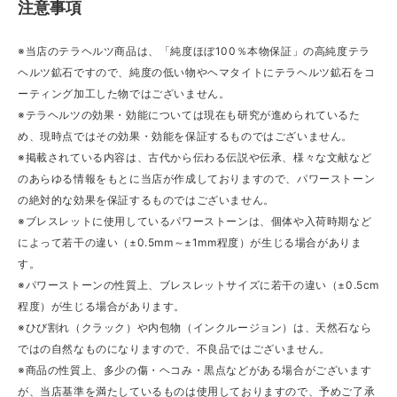
注意事項
※当店のテラヘルツ商品は、「純度ほぼ100％本物保証」の高純度テラ
ヘルツ鉱石ですので、純度の低い物やヘマタイトにテラヘルツ鉱石をコ
ーティング加工した物ではございません。
※テラヘルツの効果・効能については現在も研究が進められているた
め、現時点ではその効果・効能を保証するものではございません。
※掲載されている内容は、古代から伝わる伝説や伝承、様々な文献など
のあらゆる情報をもとに当店が作成しておりますので、パワーストーン
の絶対的な効果を保証するものではございません。
※ブレスレットに使用しているパワーストーンは、個体や入荷時期など
によって若干の違い（±0.5mm～±1mm程度）が生じる場合がありま
す。
※パワーストーンの性質上、ブレスレットサイズに若干の違い（±0.5cm
程度）が生じる場合があります。
※ひび割れ（クラック）や内包物（インクルージョン）は、天然石なら
ではの自然なものになりますので、不良品ではございません。
※商品の性質上、多少の傷・ヘコみ・黒点などがある場合がございます
が、当店基準を満たしているものは使用しておりますので、予めご了承