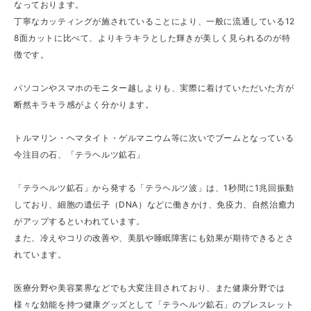
なっております。
丁寧なカッティングが施されていることにより、一般に流通している12
8面カットに比べて、よりキラキラとした輝きが美しく見られるのが特
徴です。
パソコンやスマホのモニター越しよりも、実際に着けていただいた方が
断然キラキラ感がよく分かります。
トルマリン・ヘマタイト・ゲルマニウム等に次いでブームとなっている
今注目の石、「テラヘルツ鉱石」
「テラヘルツ鉱石」から発する「テラヘルツ波」は、1秒間に1兆回振動
しており、細胞の遺伝子（DNA）などに働きかけ、免疫力、自然治癒力
がアップするといわれています。
また、冷えやコリの改善や、美肌や睡眠障害にも効果が期待できるとさ
れています。
医療分野や美容業界などでも大変注目されており、また健康分野では
様々な効能を持つ健康グッズとして「テラヘルツ鉱石」のブレスレット