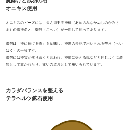
魔除けと成功の石
オニキス使用
オニキスのビーズには、天之御中主神様（あめのみなかぬしのかみさ
ま）の御神名と、御幣（ごへい）が一周して彫ってあります。
御幣は「神に捧げる物」を意味し、神道の祭祀で用いられる幣帛（へい
はく）の一種です。
御幣には神霊が依り憑くと言われ、神前に据える鏡などと同じように装
飾として置かれたり、祓いの道具として用いられています。
カラダバランスを整える
テラヘルツ鉱石使用