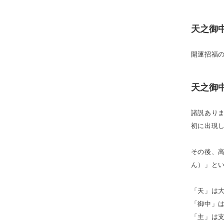
天之御
開運招福
天之御
諸説あり
初に出現
その後、
ん）」と
「天」は
「御中」
「主」は