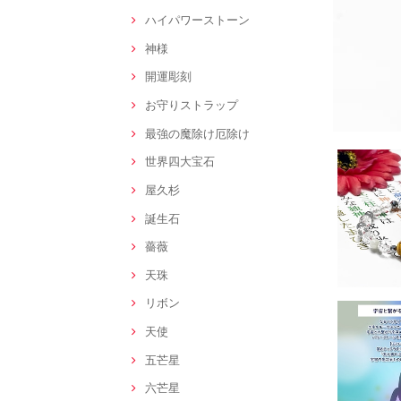
ハイパワーストーン
神様
開運彫刻
お守りストラップ
最強の魔除け厄除け
世界四大宝石
屋久杉
誕生石
薔薇
天珠
リボン
天使
五芒星
六芒星