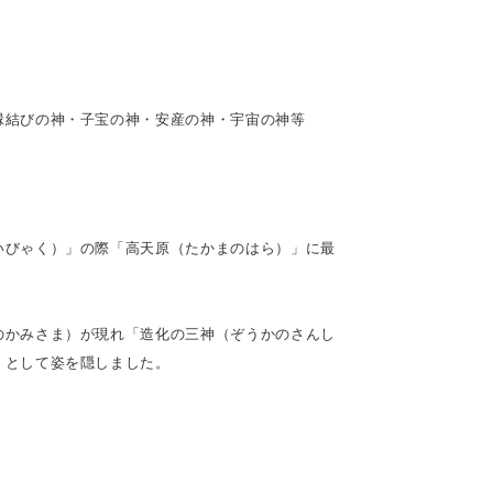
縁結びの神・子宝の神・安産の神・宇宙の神等
いびゃく）」の際「高天原（たかまのはら）」に最
のかみさま）が現れ「造化の三神（ぞうかのさんし
」として姿を隠しました。