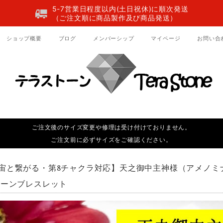
5-7営業日程度以内(土日祝休)に順次発送
（ご注文順に商品製作及び商品発送）
ショップ概要
ブログ
メンバーシップ
マイページ
お問い合
ご注文後のサイズ変更や修理は受け付けておりません。
ご注文前に必ずサイズをご確認ください。
宙と繋がる・第8チャクラ対応】天之御中主神様（アメノミナ
トーンブレスレット