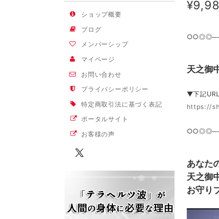
¥9,9
ショップ概要
ブログ
○○◎◎──
メンバーシップ
マイページ
天之御
お問い合わせ
プライバシーポリシー
▼下記UR
特定商取引法に基づく表記
https://s
ポータルサイト
○○◎◎──
お客様の声
あなた
天之御
お守り