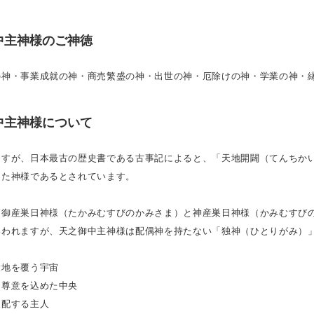
中主神様のご神徳
の神・事業成就の神・商売繁盛の神・出世の神・厄除けの神・学業の神・
中主神様について
ますが、日本最古の歴史書である古事記によると、「天地開闢（てんちか
した神様であるとされています。
高御産巣日神様（たかみむすびのかみさま）と神産巣日神様（かみむすび
いわれますが、天之御中主神様は配偶神を持たない「独神（ひとりがみ）
大地を覆う宇宙
は尊意を込めた中央
支配する主人