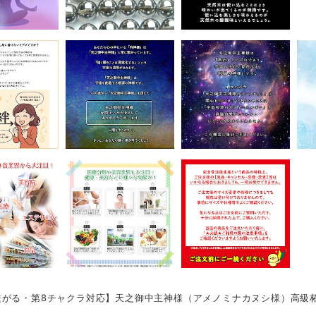
がる・第8チャクラ対応】天之御中主神様（アメノミナカヌシ様）高級柘