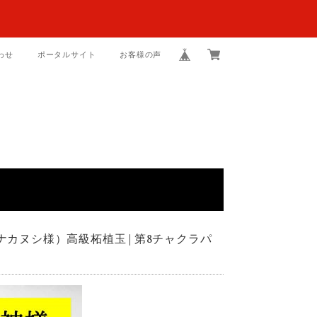
わせ
ポータルサイト
お客様の声
カヌシ様）高級柘植玉 | 第8チャクラパ