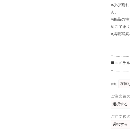
※ひび割
ん。
※商品の
めご了承
※掲載写
+‥‥‥‥‥‥‥
■エメラル
+‥‥‥‥‥‥‥
種類
ご注文後の
ご注文後