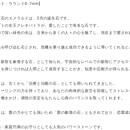
ド：ラウンド6-7mm】
宝石のエメラルドは、5月の誕生石です。
プトの女王クレオパトラが、愛したことで有名な石です。
的で深い緑色の光は、古来から多くの人々の心を魅了し、現在まで愛され
福を呼び込む石とされ、危機を乗り越え成功できるように導いてくれると
「叡智を象徴する石」として知られ、宇宙的なレベルでの叡智にアクセス
ドを身につければ人間として成長することがき、知恵や忍耐力が得られる
ドは、古くから「治療と治癒の石」としても用いられてきました。
ヒーリングの力を持っており、あなたの肉体的な疲労を回復してストレス
も働きかけ、感情の安定をもたらし心身のバランスを取ってくれます。
ドは、愛の力がとても強いため「愛の象徴の石」ともされており、恋愛成
婚・家庭円満のお守りとしても人気のパワーストーンです。