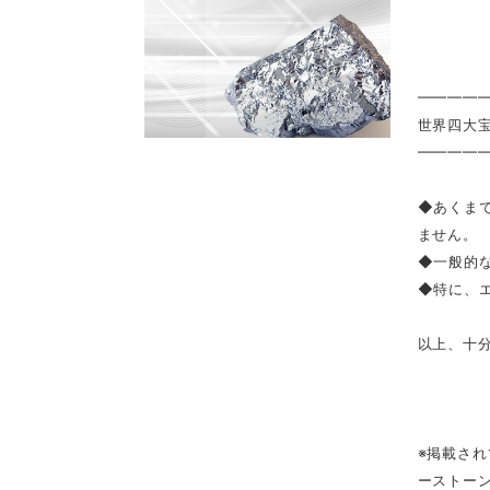
━━━━
世界四大
━━━━
◆あくま
ません。
◆一般的
◆特に、
以上、十
※掲載さ
ーストー