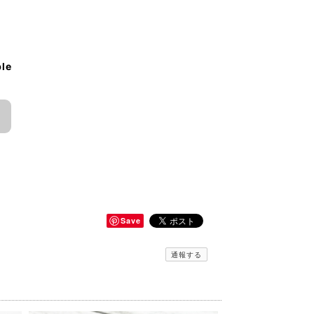
ble
Save
通報する