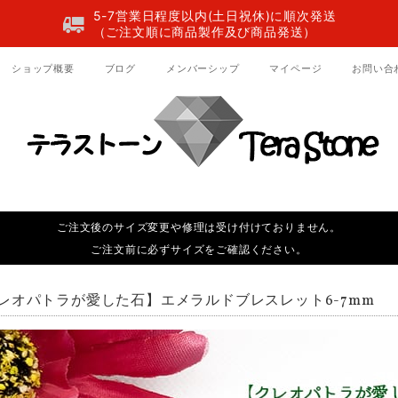
5-7営業日程度以内(土日祝休)に順次発送
（ご注文順に商品製作及び商品発送）
ショップ概要
ブログ
メンバーシップ
マイページ
お問い合
ご注文後のサイズ変更や修理は受け付けておりません。
ご注文前に必ずサイズをご確認ください。
レオパトラが愛した石】エメラルドブレスレット6-7mm