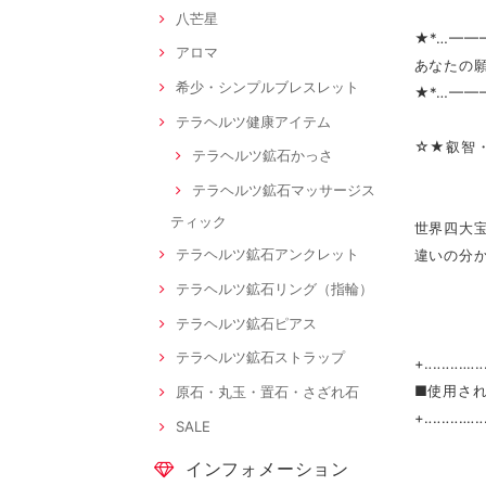
八芒星
★*…━━
アロマ
あなたの
希少・シンプルブレスレット
★*…━━
テラヘルツ健康アイテム
☆★叡智
テラヘルツ鉱石かっさ
テラヘルツ鉱石マッサージス
ティック
世界四大
テラヘルツ鉱石アンクレット
違いの分
テラヘルツ鉱石リング（指輪）
テラヘルツ鉱石ピアス
テラヘルツ鉱石ストラップ
+‥‥‥‥‥‥‥
■使用さ
原石・丸玉・置石・さざれ石
+‥‥‥‥‥‥‥
SALE
インフォメーション