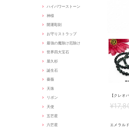
ハイパワーストーン
神様
開運彫刻
お守りストラップ
最強の魔除け厄除け
世界四大宝石
屋久杉
誕生石
薔薇
天珠
【クレオパ
リボン
¥17,8
天使
五芒星
エメラル
六芒星