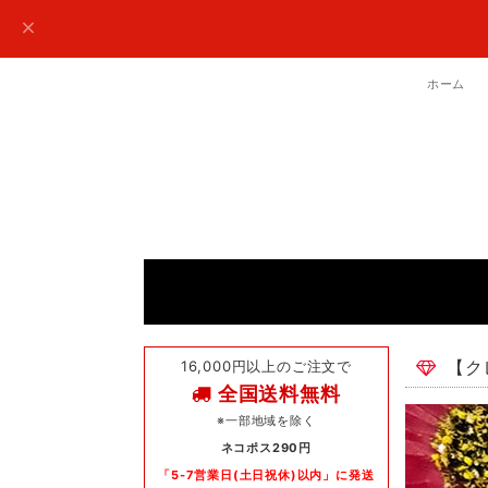
ホーム
16,000円以上のご注文で
【ク
全国送料無料
※一部地域を除く
ネコポス290円
「5-7営業日(土日祝休)以内」に発送