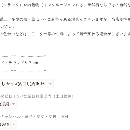
れ（クラック）や内包物（インクルージョン）は、天然石ならではの自然
性質上、多少の傷・黒点・ヘコみ等がある場合がございますが、当店基準
ください。
真の色合いなどは、モニター等の性能によって若干変わる場合がございま
‥‥‥‥‥++‥‥‥‥‥‥‥‥‥‥‥‥+
ド：ラウンド6-7mm
‥‥‥‥‥++‥‥‥‥‥‥‥‥‥‥‥‥+
発送日｜5-7営業日程度以内（土日祝休）
のキャンセル・返品・変更・交換｜不可