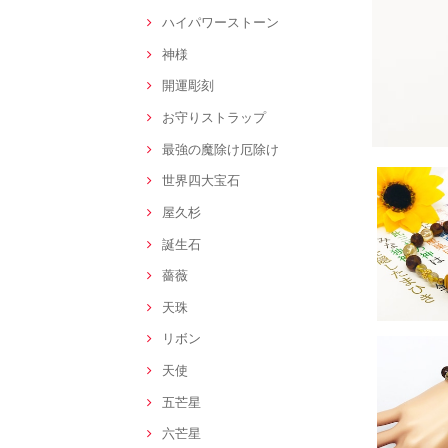
ハイパワーストーン
神様
開運彫刻
お守りストラップ
最強の魔除け厄除け
世界四大宝石
屋久杉
誕生石
薔薇
天珠
リボン
天使
五芒星
六芒星