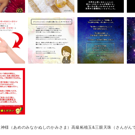
主神様（あめのみなかぬしのかみさま）高級柘植玉&三眼天珠（さんがん