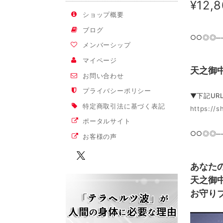
¥12,
ショップ概要
ブログ
○○◎◎──
メンバーシップ
マイページ
天之御
お問い合わせ
プライバシーポリシー
▼下記UR
特定商取引法に基づく表記
https://s
ポータルサイト
○○◎◎──
お客様の声
あなた
天之御
お守り