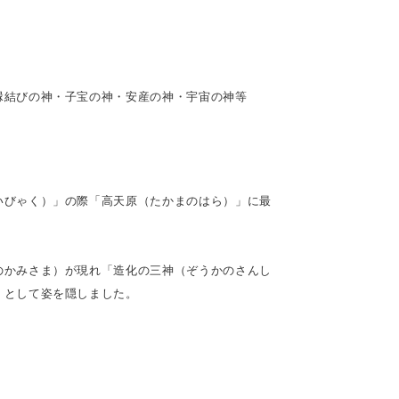
縁結びの神・子宝の神・安産の神・宇宙の神等
いびゃく）」の際「高天原（たかまのはら）」に最
のかみさま）が現れ「造化の三神（ぞうかのさんし
」として姿を隠しました。