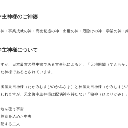
中主神様のご神徳
の神・事業成就の神・商売繁盛の神・出世の神・厄除けの神・学業の神・
中主神様について
ますが、日本最古の歴史書である古事記によると、「天地開闢（てんちか
した神様であるとされています。
高御産巣日神様（たかみむすびのかみさま）と神産巣日神様（かみむすび
いわれますが、天之御中主神様は配偶神を持たない「独神（ひとりがみ）
大地を覆う宇宙
は尊意を込めた中央
支配する主人