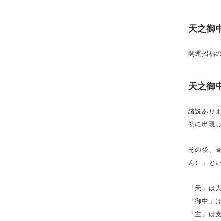
天之御
開運招福
天之御
諸説あり
初に出現
その後、
ん）」と
「天」は
「御中」
「主」は