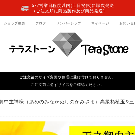
5-7営業日程度以内(土日祝休)に順次発送
（ご注文順に商品製作及び商品発送）
ショップ概要
ブログ
メンバーシップ
マイページ
お問い合
ご注文後のサイズ変更や修理は受け付けておりません。
ご注文前に必ずサイズをご確認ください。
御中主神様（あめのみなかぬしのかみさま）高級柘植玉&三