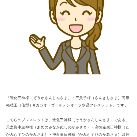
「造化三神様（ぞうかさんしんさま）・三貴子様（さんきしさま）高級
柘植玉（俵型）&カカオ・ゴールデンオーラ水晶ブレスレット」です。
こちらのブレスレットは、造化三神様（ぞうかさんしんさま）である、
天之御中主神様（あめのみなかぬしのかみさま）・高御産巣日神様（た
かみむすひのかみさま）・神産巣日神様（かみむすひのかみさま）以外