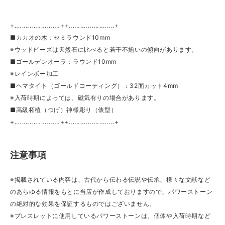
+‥‥‥‥‥‥‥‥‥‥‥‥++‥‥‥‥‥‥‥‥‥‥‥‥+
■カカオの木：セミラウンド10mm
※ウッドビーズは天然石に比べると若干不揃いの傾向があります。
■ゴールデンオーラ：ラウンド10mm
※レインボー加工
■ヘマタイト（ゴールドコーティング）：32面カット4mm
※入荷時期によっては、磁気有りの場合があります。
■高級柘植（つげ）神様彫り（俵型）
+‥‥‥‥‥‥‥‥‥‥‥‥++‥‥‥‥‥‥‥‥‥‥‥‥+
注意事項
※掲載されている内容は、古代から伝わる伝説や伝承、様々な文献など
のあらゆる情報をもとに当店が作成しておりますので、パワーストーン
の絶対的な効果を保証するものではございません。
※ブレスレットに使用しているパワーストーンは、個体や入荷時期など