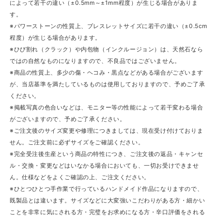
によって若干の違い（±0.5mm～±1mm程度）が生じる場合がありま
す。
※パワーストーンの性質上、ブレスレットサイズに若干の違い（±0.5cm
程度）が生じる場合があります。
※ひび割れ（クラック）や内包物（インクルージョン）は、天然石なら
ではの自然なものになりますので、不良品ではございません。
※商品の性質上、多少の傷・ヘコみ・黒点などがある場合がございます
が、当店基準を満たしているものは使用しておりますので、予めご了承
ください。
※掲載写真の色合いなどは、モニター等の性能によって若干変わる場合
がございますので、予めご了承ください。
※ご注文後のサイズ変更や修理につきましては、現在受け付けておりま
せん。ご注文前に必ずサイズをご確認ください。
※完全受注後生産という商品の特性につき、ご注文後の返品・キャンセ
ル・交換・変更などはいなかる場合においても、一切お受けできませ
ん。仕様などをよくご確認の上、ご注文ください。
※ひとつひとつ手作業で行っているハンドメイド作品になりますので、
既製品とは違います。サイズなどに大変強いこだわりがある方・細かい
ことを非常に気にされる方・完璧をお求めになる方・辛口評価をされる