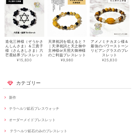
造化三神様（ぞうかさ
天津祝詞を唱えると？
アメノミナカヌシ様＆
んしんさま）＆三貴子
｜天津祝詞と天之御中
最強のパワーストーン
様（さんきしさま）六
主神様or天照大御神様
リビアングラスのブレ
芒星結界ブレスレット
のご利益ブレスレット
スレット
¥15,830
¥9,980
¥25,830
カテゴリー
新作
テラヘルツ鉱石ブレスウォッチ
オーダーメイドブレスレット
テラヘルツ鉱石のみのブレスレット