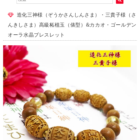
造化三神様（ぞうかさんしんさま）・三貴子様（さ
んきしさま）高級柘植玉（俵型）&カカオ・ゴールデン
オーラ水晶ブレスレット