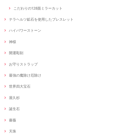
こだわりの128面ミラーカット
テラヘルツ鉱石を使用したブレスレット
ハイパワーストーン
神様
開運彫刻
お守りストラップ
最強の魔除け厄除け
世界四大宝石
屋久杉
誕生石
薔薇
天珠