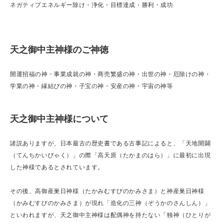
ネガティブエネルギー除け・浄化・目標達成・勝利・成功
天之御中主神様のご神徳
開運招福の神・事業成就の神・商売繁盛の神・出世の神・厄除けの神・
学業の神・縁結びの神・子宝の神・安産の神・宇宙の神等
天之御中主神様について
諸説ありますが、日本最古の歴史書である古事記によると、「天地開闢
（てんちかいびゃく）」の際「高天原（たかまのはら）」に最初に出現
した神様であるとされています。
その後、高御産巣日神様（たかみむすびのかみさま）と神産巣日神様
（かみむすびのかみさま）が現れ「造化の三神（ぞうかのさんしん）」
といわれますが、天之御中主神様は配偶神を持たない「独神（ひとりが