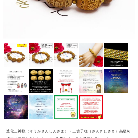
造化三神様（ぞうかさんしんさま）・三貴子様（さんきしさま）高級柘