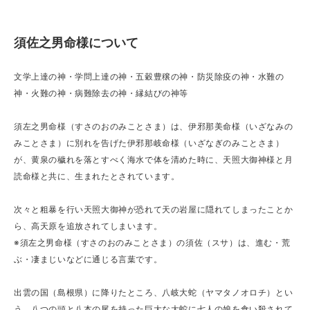
須佐之男命様について
文学上達の神・学問上達の神・五穀豊穣の神・防災除疫の神・水難の
神・火難の神・病難除去の神・縁結びの神等
須左之男命様（すさのおのみことさま）は、伊邪那美命様（いざなみの
みことさま）に別れを告げた伊邪那岐命様（いざなぎのみことさま）
が、黄泉の穢れを落とすべく海水で体を清めた時に、天照大御神様と月
読命様と共に、生まれたとされています。
次々と粗暴を行い天照大御神が恐れて天の岩屋に隠れてしまったことか
ら、高天原を追放されてしまいます。
※須左之男命様（すさのおのみことさま）の須佐（スサ）は、進む・荒
ぶ・凄まじいなどに通じる言葉です。
出雲の国（島根県）に降りたところ、八岐大蛇（ヤマタノオロチ）とい
う、八つの頭と八本の尾を持った巨大な大蛇に七人の娘を食い殺されて