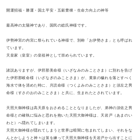
開運招福・勝運・国土平安・五穀豊穣・生命力向上の神等
最高神の太陽神であり、国民の総氏神様です。
伊勢神宮の内宮に祭られている神様で、別称「お伊勢さま」とも呼ばれ
ています。
天皇家（皇室）の皇祖神として崇められています。
諸説ありますが、伊邪那美命様（いざなみのみことさま）に別れを告げ
た伊邪那岐命様（いざなぎのみことさま）が、黄泉の穢れを落とすべく
海水で体を清めた時に、月読命様（つくよみのみことさま）と須左之男
命様（すさのおのみことさま）と共に、生まれたとされています。
天照大御神様は高天原をおさめることとなりましたが、弟神の須佐之男
命様との確執に悩みと恐れを抱いた天照大御神様は、天岩戸（あまのい
わと）へ隠れてしまいます。
天照大御神様が隠れてしまうと世界は暗闇に包まれてしまい、それをな
んとかしようと神々は策を練って天照大御神様を天岩戸から出すことに