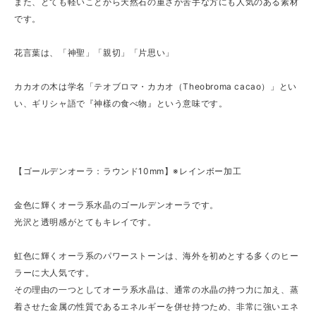
また、とても軽いことから天然石の重さが苦手な方にも人気のある素材
です。
花言葉は、「神聖」「親切」「片思い」
カカオの木は学名「テオブロマ・カカオ（Theobroma cacao）」とい
い、ギリシャ語で『神樣の食べ物』という意味です。
【ゴールデンオーラ：ラウンド10mm】※レインボー加工
金色に輝くオーラ系水晶のゴールデンオーラです。
光沢と透明感がとてもキレイです。
虹色に輝くオーラ系のパワーストーンは、海外を初めとする多くのヒー
ラーに大人気です。
その理由の一つとしてオーラ系水晶は、通常の水晶の持つ力に加え、蒸
着させた金属の性質であるエネルギーを併せ持つため、非常に強いエネ