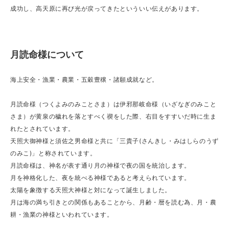
成功し、高天原に再び光が戻ってきたといういい伝えがあります。
月読命様について
海上安全・漁業・農業・五穀豊穣・諸願成就など。
月読命様（つくよみのみことさま）は伊邪那岐命様（いざなぎのみこと
さま）が黄泉の穢れを落とすべく禊をした際、右目をすすいだ時に生ま
れたとされています。
天照大御神様と須佐之男命様と共に「三貴子(さんきし・みはしらのうず
のみこ)」と称されています。
月読命様は、神名が表す通り月の神様で夜の国を統治します。
月を神格化した、夜を統べる神様であると考えられています。
太陽を象徴する天照大神様と対になって誕生しました。
月は海の満ち引きとの関係もあることから、月齢・暦を読む為、月・農
耕・漁業の神様といわれています。