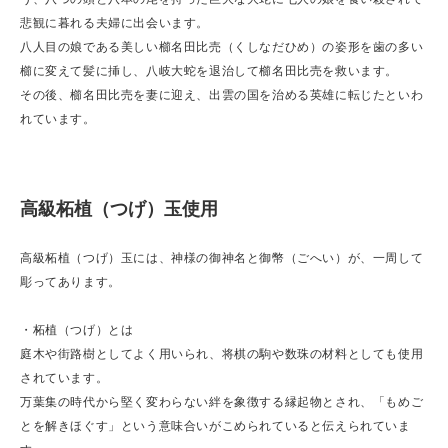
悲観に暮れる夫婦に出会います。
八人目の娘である美しい櫛名田比売（くしなだひめ）の姿形を歯の多い
櫛に変えて髪に挿し、八岐大蛇を退治して櫛名田比売を救います。
その後、櫛名田比売を妻に迎え、出雲の国を治める英雄に転じたといわ
れています。
高級柘植（つげ）玉使用
高級柘植（つげ）玉には、神様の御神名と御幣（ごへい）が、一周して
彫ってあります。
・柘植（つげ）とは
庭木や街路樹としてよく用いられ、将棋の駒や数珠の材料としても使用
されています。
万葉集の時代から堅く変わらない絆を象徴する縁起物とされ、「もめご
とを解きほぐす」という意味合いがこめられていると伝えられていま