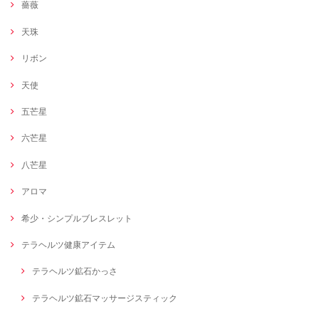
薔薇
天珠
リボン
天使
五芒星
六芒星
八芒星
アロマ
希少・シンプルブレスレット
テラヘルツ健康アイテム
テラヘルツ鉱石かっさ
テラヘルツ鉱石マッサージスティック