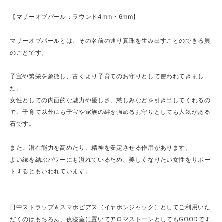
【マザーオブパール：ラウンド4mm・6mm】
マザーオブパールとは、その名前の通り真珠を生み出すことのできる貝
のことです。
子宝や繁栄を象徴し、古くより子育てのお守りとして使われてきまし
た。
女性としての内面的な魅力や優しさ、慈しみなどを引き出してくれるの
で、子育て以外にも子宝や家族の絆を強めるお守りとしても人気がある
石です。
また、潜在能力を高めたり、精神を安定させる作用があります。
よい縁を結ぶパワーにも溢れているため、美しくなりたい女性をサポー
トするともいわれています。
日中ストラップ＆スマホピアス（イヤホンジャック）としてご利用いた
だくのはもちろん、夜寝室に置いてアロマストーンとしてもGOODです