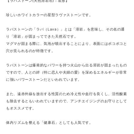
【ラバストーン(天然溶岩石)：星形】
珍しいホワイトカラーの星型ラヴァストーンです。
ラバストーンの「ラバ（Lava）」とは「溶岩」を意味し、その名の通
り「溶岩」が固まってできた天然石です。
マグマが固まる際に、気泡が噴出することにより、表面にはボコボコと
穴が見られるのが特徴です。
ラバストーンは爆発的なパワーを持つ火山から出る溶岩が固まったもの
ですので、人との絆（特に恋人や夫婦の愛）を深めるエネルギーが非常
に強いパワーストーンだといわれています。
また、遠赤外線を放出する性質のため冷え性や血行を良くし、活性酸素
も除去するともいわれていますので、アンチエイジングのお守りとして
もオススメです。
体内リズムを整える「健康石」としても人気です。