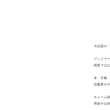
今話題の
ブックマ
紙製では
本・手帳
読書家や
チャーム
用途やお