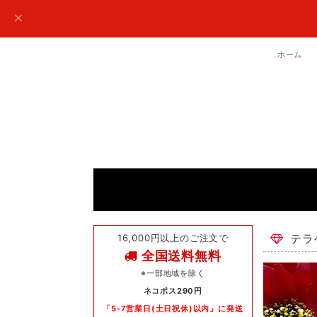
ホーム
16,000円以上のご注文で
テラ
全国送料無料
※一部地域を除く
ネコポス290円
「5-7営業日(土日祝休)以内」に発送