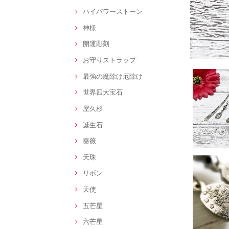
ハイパワーストーン
神様
開運彫刻
お守りストラップ
最強の魔除け厄除け
世界四大宝石
屋久杉
誕生石
薔薇
天珠
リボン
天使
五芒星
六芒星