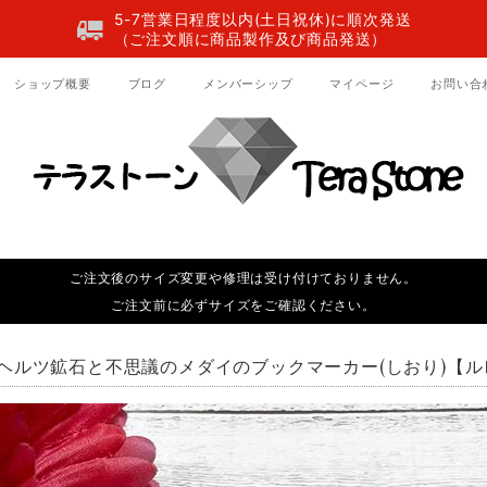
5-7営業日程度以内(土日祝休)に順次発送
（ご注文順に商品製作及び商品発送）
ショップ概要
ブログ
メンバーシップ
マイページ
お問い合
ご注文後のサイズ変更や修理は受け付けておりません。
ご注文前に必ずサイズをご確認ください。
ヘルツ鉱石と不思議のメダイのブックマーカー(しおり)【ル