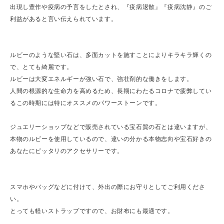
出現し豊作や疫病の予言をしたとされ、『疫病退散』『疫病沈静』のご
利益があると言い伝えられています。
ルビーのような堅い石は、多面カットを施すことによりキラキラ輝くの
で、とても綺麗です。
ルビーは大変エネルギーが強い石で、強壮剤的な働きをします。
人間の根源的な生命力を高めるため、長期にわたるコロナで疲弊してい
るこの時期には特にオススメのパワーストーンです。
ジュエリーショップなどで販売されている宝石質の石とは違いますが、
本物のルビーを使用しているので、違いの分かる本物志向や宝石好きの
あなたにピッタリのアクセサリーです。
スマホやバッグなどに付けて、外出の際にお守りとしてご利用くださ
い。
とっても軽いストラップですので、お財布にも最適です。