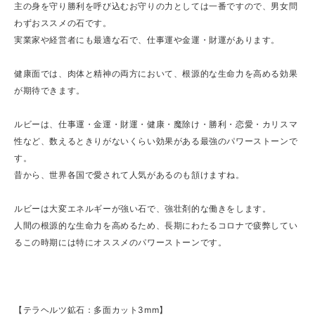
主の身を守り勝利を呼び込むお守りの力としては一番ですので、男女問
わずおススメの石です。
実業家や経営者にも最適な石で、仕事運や金運・財運があります。
健康面では、肉体と精神の両方において、根源的な生命力を高める効果
が期待できます。
ルビーは、仕事運・金運・財運・健康・魔除け・勝利・恋愛・カリスマ
性など、数えるときりがないくらい効果がある最強のパワーストーンで
す。
昔から、世界各国で愛されて人気があるのも頷けますね。
ルビーは大変エネルギーが強い石で、強壮剤的な働きをします。
人間の根源的な生命力を高めるため、長期にわたるコロナで疲弊してい
るこの時期には特にオススメのパワーストーンです。
【テラヘルツ鉱石：多面カット3mm】