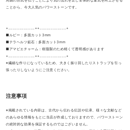
周囲の邪気を払うことにより気の流れを正し全体的な運気を向上させる
ことから、今大人気のパワーストーンです。
+‥‥‥‥‥‥‥‥‥‥‥‥++‥‥‥‥‥‥‥‥‥‥‥‥+
■ルビー：多面カット3mm
■テラヘルツ鉱石：多面カット3mm
■アマビエチャーム：樹脂製のため軽くて透明感があります
+‥‥‥‥‥‥‥‥‥‥‥‥++‥‥‥‥‥‥‥‥‥‥‥‥+
※繊細な作りになっているため、大きく振り回したりストラップを引っ
張ったりしないようにご注意ください。
注意事項
※掲載されている内容は、古代から伝わる伝説や伝承、様々な文献など
のあらゆる情報をもとに当店が作成しておりますので、パワーストーン
の絶対的な効果を保証するものではございません。