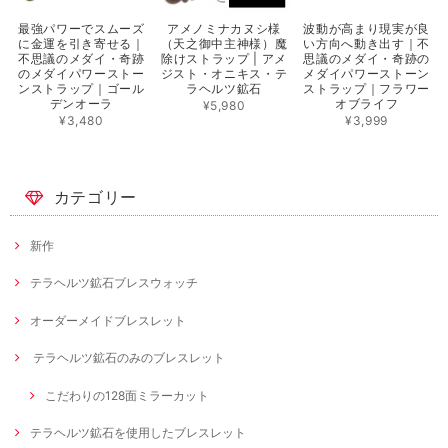
最強パワーでスムーズ
アメノミナカヌシ様
波動が高まり現実が良
に金運を引き寄せる｜
（天之御中主神様）魔
い方向へ動き出す｜不
不思議のメダイ・奇跡
除けストラップ | アメ
思議のメダイ・奇跡の
のメダイパワーストー
ジスト・オニキス・テ
メダイパワーストーン
ンストラップ｜ゴール
ラヘルツ鉱石
ストラップ｜フラワー
デンオーラ
オブライフ
¥5,980
¥3,480
¥3,999
カテゴリー
新作
テラヘルツ鉱石ブレスウォッチ
オーダーメイドブレスレット
テラヘルツ鉱石のみのブレスレット
こだわりの128面ミラーカット
テラヘルツ鉱石を使用したブレスレット