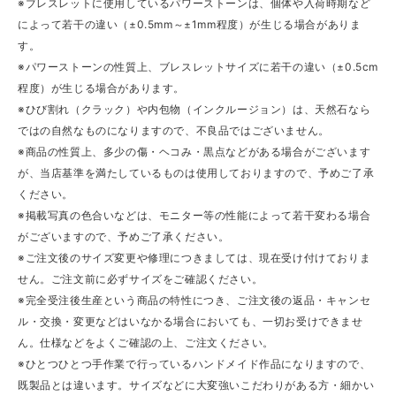
※ブレスレットに使用しているパワーストーンは、個体や入荷時期など
によって若干の違い（±0.5mm～±1mm程度）が生じる場合がありま
す。
※パワーストーンの性質上、ブレスレットサイズに若干の違い（±0.5cm
程度）が生じる場合があります。
※ひび割れ（クラック）や内包物（インクルージョン）は、天然石なら
ではの自然なものになりますので、不良品ではございません。
※商品の性質上、多少の傷・ヘコみ・黒点などがある場合がございます
が、当店基準を満たしているものは使用しておりますので、予めご了承
ください。
※掲載写真の色合いなどは、モニター等の性能によって若干変わる場合
がございますので、予めご了承ください。
※ご注文後のサイズ変更や修理につきましては、現在受け付けておりま
せん。ご注文前に必ずサイズをご確認ください。
※完全受注後生産という商品の特性につき、ご注文後の返品・キャンセ
ル・交換・変更などはいなかる場合においても、一切お受けできませ
ん。仕様などをよくご確認の上、ご注文ください。
※ひとつひとつ手作業で行っているハンドメイド作品になりますので、
既製品とは違います。サイズなどに大変強いこだわりがある方・細かい