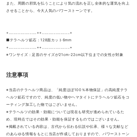
また、周囲の邪気を払うことにより気の流れを正し全体的な運気を向上
させることから、今大人気のパワーストーンです。
+‥‥‥‥‥‥‥‥‥‥‥‥++‥‥‥‥‥‥‥‥‥‥‥‥+
■テラヘルツ鉱石：128面カット6mm
+‥‥‥‥‥‥‥‥‥‥‥‥++‥‥‥‥‥‥‥‥‥‥‥‥+
※ワンサイズ：足首のサイズが21cm-22cm以下位までの女性が対象
注意事項
※当店のテラヘルツ商品は、「純度ほぼ100％本物保証」の高純度テラ
ヘルツ鉱石ですので、純度の低い物やヘマタイトにテラヘルツ鉱石をコ
ーティング加工した物ではございません。
※テラヘルツの効果・効能については現在も研究が進められているた
め、現時点ではその効果・効能を保証するものではございません。
※掲載されている内容は、古代から伝わる伝説や伝承、様々な文献など
のあらゆる情報をもとに当店が作成しておりますので、パワーストーン