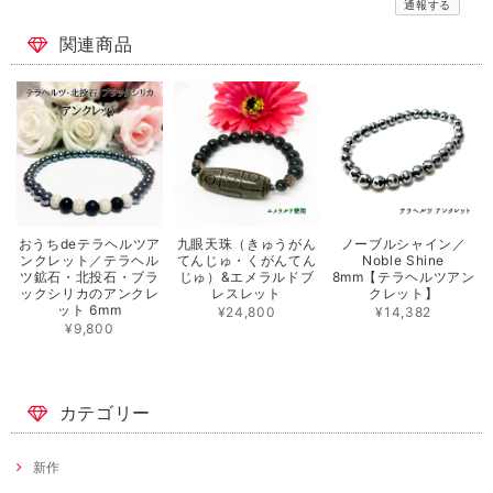
通報する
関連商品
おうちdeテラヘルツア
九眼天珠（きゅうがん
ノーブルシャイン／
ンクレット／テラヘル
てんじゅ・くがんてん
Noble Shine
ツ鉱石・北投石・ブラ
じゅ）&エメラルドブ
8mm【テラヘルツアン
ックシリカのアンクレ
レスレット
クレット】
ット 6mm
¥24,800
¥14,382
¥9,800
カテゴリー
新作