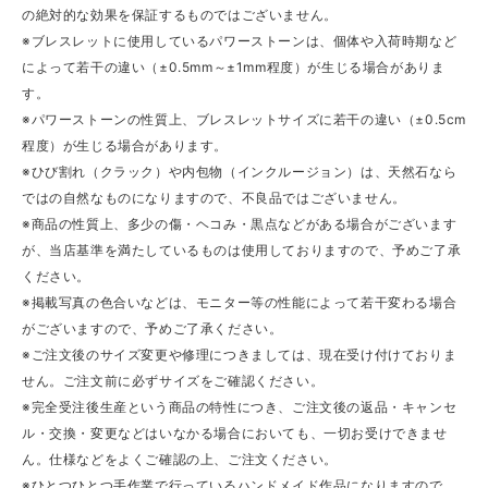
の絶対的な効果を保証するものではございません。
※ブレスレットに使用しているパワーストーンは、個体や入荷時期など
によって若干の違い（±0.5mm～±1mm程度）が生じる場合がありま
す。
※パワーストーンの性質上、ブレスレットサイズに若干の違い（±0.5cm
程度）が生じる場合があります。
※ひび割れ（クラック）や内包物（インクルージョン）は、天然石なら
ではの自然なものになりますので、不良品ではございません。
※商品の性質上、多少の傷・ヘコみ・黒点などがある場合がございます
が、当店基準を満たしているものは使用しておりますので、予めご了承
ください。
※掲載写真の色合いなどは、モニター等の性能によって若干変わる場合
がございますので、予めご了承ください。
※ご注文後のサイズ変更や修理につきましては、現在受け付けておりま
せん。ご注文前に必ずサイズをご確認ください。
※完全受注後生産という商品の特性につき、ご注文後の返品・キャンセ
ル・交換・変更などはいなかる場合においても、一切お受けできませ
ん。仕様などをよくご確認の上、ご注文ください。
※ひとつひとつ手作業で行っているハンドメイド作品になりますので、