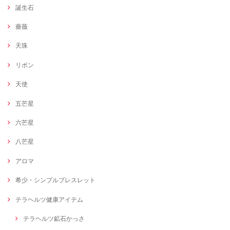
誕生石
薔薇
天珠
リボン
天使
五芒星
六芒星
八芒星
アロマ
希少・シンプルブレスレット
テラヘルツ健康アイテム
テラヘルツ鉱石かっさ