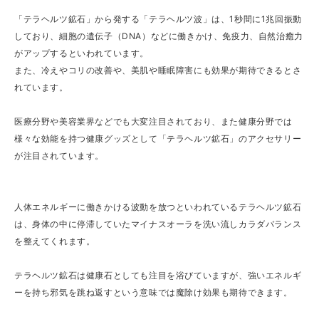
「テラヘルツ鉱石」から発する「テラヘルツ波」は、1秒間に1兆回振動
しており、細胞の遺伝子（DNA）などに働きかけ、免疫力、自然治癒力
がアップするといわれています。
また、冷えやコリの改善や、美肌や睡眠障害にも効果が期待できるとさ
れています。
医療分野や美容業界などでも大変注目されており、また健康分野では
様々な効能を持つ健康グッズとして「テラヘルツ鉱石」のアクセサリー
が注目されています。
人体エネルギーに働きかける波動を放つといわれているテラヘルツ鉱石
は、身体の中に停滞していたマイナスオーラを洗い流しカラダバランス
を整えてくれます。
テラヘルツ鉱石は健康石としても注目を浴びていますが、強いエネルギ
ーを持ち邪気を跳ね返すという意味では魔除け効果も期待できます。