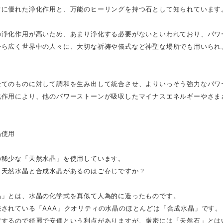
常に優れた浄化作用と、万能のヒーリングを持つ石として知られています
の浄化作用が高いため、あまり浄化する必要がないといわれており、パワ
から広く世界中の人々に、大切な祈祷や儀式など神聖な場所でも用いられ
全てのものに対して調和を生み出して統合させ、よりいっそう強力なパワ
化作用により、他のパワーストーンが吸収したマイナスエネルギーやさま
晶使用
の稀少な「天然水晶」を使用しています。
、天然水晶と合成水晶があるのはご存じですか？
晶」とは、水晶の化学式を真似て人為的に造ったものです。
売されている「AAA」クオリティの水晶のほとんどは「合成水晶」です。
定するので綺麗で安価という利点がありますが、厳密には「天然石」とは