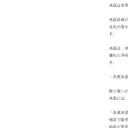
水晶は非
水晶自体
太古の昔
す。
水晶は、
優れた浄
す。
・天然水
取り扱い
水晶には
「合成水
他店で販
結晶が安