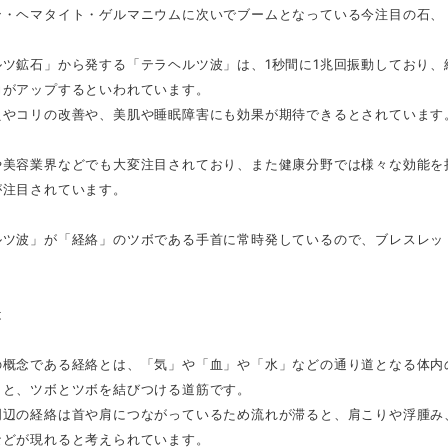
ン・ヘマタイト・ゲルマニウムに次いでブームとなっている今注目の石、
ルツ鉱石」から発する「テラヘルツ波」は、1秒間に1兆回振動しており、
力がアップするといわれています。
えやコリの改善や、美肌や睡眠障害にも効果が期待できるとされています
や美容業界などでも大変注目されており、また健康分野では様々な効能を
が注目されています。
ルツ波」が「経絡」のツボである手首に常時発しているので、ブレスレッ
は
の概念である経絡とは、「気」や「血」や「水」などの通り道となる体内
うと、ツボとツボを結びつける道筋です。
周辺の経絡は首や肩につながっているため流れが滞ると、肩こりや浮腫み
などが現れると考えられています。