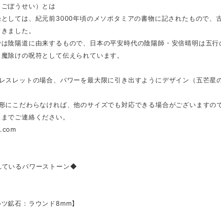
（ごぼうせい）とは
録としては、紀元前3000年頃のメソポタミアの書物に記されたもので、
てきました。
では陰陽道に由来するもので、日本の平安時代の陰陽師・安倍晴明は五行
も魔除けの呪符として伝えられています。
ブレスレットの場合、パワーを最大限に引き出すようにデザイン（五芒星
の形にこだわらなければ、他のサイズでも対応できる場合がございますの
スまでご連絡ください。
f.com
れているパワーストーン◆
ツ鉱石：ラウンド8mm】