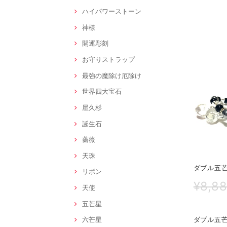
ハイパワーストーン
神様
開運彫刻
お守りストラップ
最強の魔除け厄除け
世界四大宝石
屋久杉
誕生石
薔薇
天珠
ダブル五芒
リボン
¥8,8
天使
五芒星
ダブル五芒
六芒星