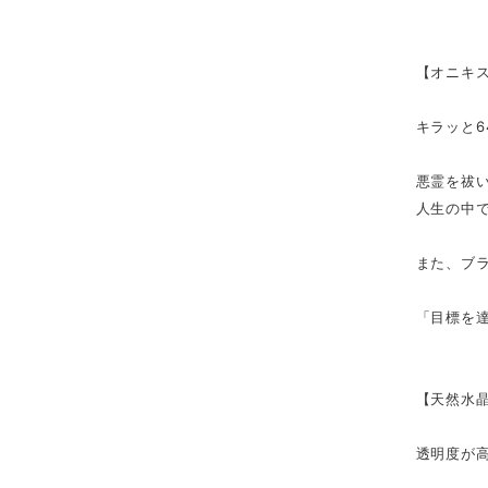
【オニキス
キラッと
悪霊を祓
人生の中
また、ブ
「目標を
【天然水晶
透明度が