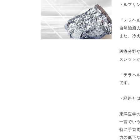
トルマリ
「テラヘ
自然治癒
また、冷
医療分野
スレット
「テラヘ
です。
・経絡と
東洋医学
一言でい
特に手首
力の低下