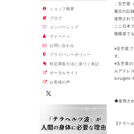
・五芒星
ショップ概要
最古の記
ブログ
使用され
ここ日本
メンバーシップ
陰陽道で
マイページ
お問い合わせ
※五芒星
プライバシーポリシー
す。
※五芒星
特定商取引法に基づく表記
ルアドレ
ポータルサイト
info@ht-
お客様の声
◆使用さ
【テラヘル