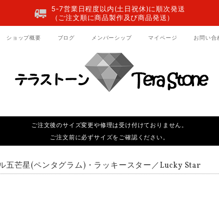
5-7営業日程度以内(土日祝休)に順次発送
（ご注文順に商品製作及び商品発送）
ショップ概要
ブログ
メンバーシップ
マイページ
お問い合
ご注文後のサイズ変更や修理は受け付けておりません。
ご注文前に必ずサイズをご確認ください。
ル五芒星(ペンタグラム)・ラッキースター／Lucky Star