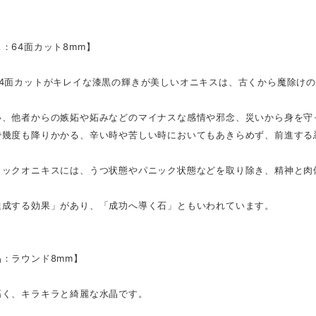
：64面カット8mm】
64面カットがキレイな漆黒の輝きが美しいオニキスは、古くから魔除け
い、他者からの嫉妬や妬みなどのマイナスな感情や邪念、災いから身を守
で幾度も降りかかる、辛い時や苦しい時においてもあきらめず、前進する
ラックオニキスには、うつ状態やパニック状態などを取り除き、精神と肉
達成する効果」があり、「成功へ導く石」ともいわれています。
：ラウンド8mm】
高く、キラキラと綺麗な水晶です。