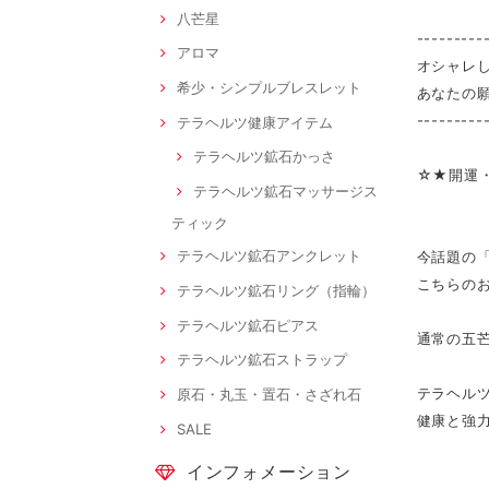
八芒星
---------
アロマ
オシャレ
希少・シンプルブレスレット
あなたの
---------
テラヘルツ健康アイテム
テラヘルツ鉱石かっさ
☆★開運
テラヘルツ鉱石マッサージス
ティック
テラヘルツ鉱石アンクレット
今話題の
こちらの
テラヘルツ鉱石リング（指輪）
テラヘルツ鉱石ピアス
通常の五
テラヘルツ鉱石ストラップ
テラヘル
原石・丸玉・置石・さざれ石
健康と強
SALE
インフォメーション