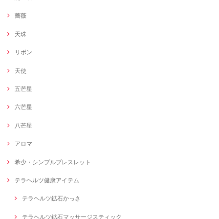
薔薇
天珠
リボン
天使
五芒星
六芒星
八芒星
アロマ
希少・シンプルブレスレット
テラヘルツ健康アイテム
テラヘルツ鉱石かっさ
テラヘルツ鉱石マッサージスティック