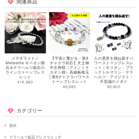
関連商品
メテオライト／
【宇宙と繋がる・第8
人の悪意を跳ね返すパ
Meteorite ギベオン隕
チャクラ対応】天之御
ワーストーンブレスレ
石＆テラヘルツ鉱石の
中主神様（アメノミナ
ット｜モリオン・ブラ
ラインストーンブレス
カヌシ様）高級柘植玉
ックトルマリン・テラ
レット
| 第8チャクラパワース
ヘルツ・アメジスト・
トーンブレスレット
不思議のメダイ
¥14,980
¥9,980
¥9,800
カテゴリー
新作
テラヘルツ鉱石ブレスウォッチ