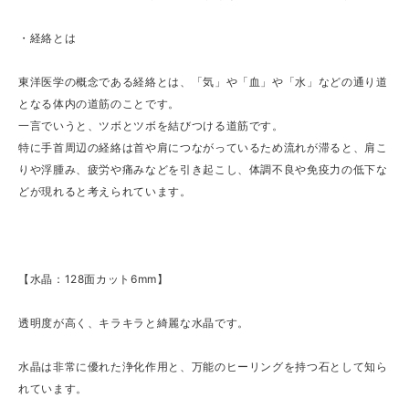
・経絡とは
東洋医学の概念である経絡とは、「気」や「血」や「水」などの通り道
となる体内の道筋のことです。
一言でいうと、ツボとツボを結びつける道筋です。
特に手首周辺の経絡は首や肩につながっているため流れが滞ると、肩こ
りや浮腫み、疲労や痛みなどを引き起こし、体調不良や免疫力の低下な
どが現れると考えられています。
【水晶：128面カット6mm】
透明度が高く、キラキラと綺麗な水晶です。
水晶は非常に優れた浄化作用と、万能のヒーリングを持つ石として知ら
れています。