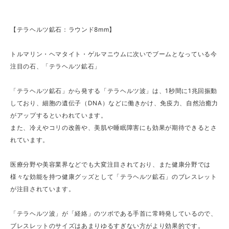
【テラヘルツ鉱石：ラウンド8mm】
トルマリン・ヘマタイト・ゲルマニウムに次いでブームとなっている今
注目の石、「テラヘルツ鉱石」
「テラヘルツ鉱石」から発する「テラヘルツ波」は、1秒間に1兆回振動
しており、細胞の遺伝子（DNA）などに働きかけ、免疫力、自然治癒力
がアップするといわれています。
また、冷えやコリの改善や、美肌や睡眠障害にも効果が期待できるとさ
れています。
医療分野や美容業界などでも大変注目されており、また健康分野では
様々な効能を持つ健康グッズとして「テラヘルツ鉱石」のブレスレット
が注目されています。
「テラヘルツ波」が「経絡」のツボである手首に常時発しているので、
ブレスレットのサイズはあまりゆるすぎない方がより効果的です。