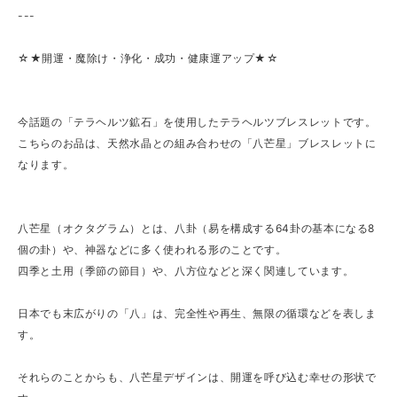
---
☆★開運・魔除け・浄化・成功・健康運アップ★☆
今話題の「テラヘルツ鉱石」を使用したテラヘルツブレスレットです。
こちらのお品は、天然水晶との組み合わせの「八芒星」ブレスレットに
なります。
八芒星（オクタグラム）とは、八卦（易を構成する64卦の基本になる8
個の卦）や、神器などに多く使われる形のことです。
四季と土用（季節の節目）や、八方位などと深く関連しています。
日本でも末広がりの「八」は、完全性や再生、無限の循環などを表しま
す。
それらのことからも、八芒星デザインは、開運を呼び込む幸せの形状で