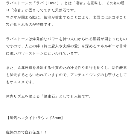
ラバストーンの「ラバ（Lava）」とは「溶岩」を意味し、その名の通
り「溶岩」が固まってできた天然石です。
マグマが固まる際に、気泡が噴出することにより、表面にはボコボコと
穴が見られるのが特徴です。
ラバストーンは爆発的なパワーを持つ火山から出る溶岩が固まったもの
ですので、人との絆（特に恋人や夫婦の愛）を深めるエネルギーが非常
に強いパワーストーンだといわれています。
また、遠赤外線を放出する性質のため冷え性や血行を良くし、活性酸素
も除去するともいわれていますので、アンチエイジングのお守りとして
もオススメです。
体内リズムを整える「健康石」としても人気です。
【磁気ヘマタイト:ラウンド8mm】
磁気の力で血行促進！！