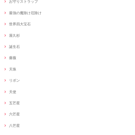
お守りストラップ
最強の魔除け厄除け
世界四大宝石
屋久杉
誕生石
薔薇
天珠
リボン
天使
五芒星
六芒星
八芒星