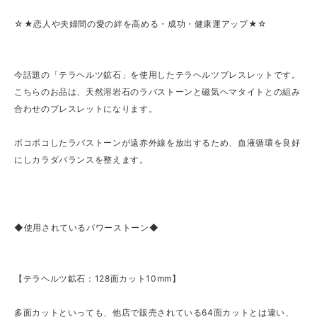
☆★恋人や夫婦間の愛の絆を高める・成功・健康運アップ★☆
今話題の「テラヘルツ鉱石」を使用したテラヘルツブレスレットです。
こちらのお品は、天然溶岩石のラバストーンと磁気ヘマタイトとの組み
合わせのブレスレットになります。
ボコボコしたラバストーンが遠赤外線を放出するため、血液循環を良好
にしカラダバランスを整えます。
◆使用されているパワーストーン◆
【テラヘルツ鉱石：128面カット10mm】
多面カットといっても、他店で販売されている64面カットとは違い、