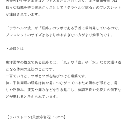
医療分野や美容業界などでも大変注目されており、また健康分野では
様々な効能を持つ健康グッズとして「テラヘルツ鉱石」のブレスレット
が注目されています。
「テラヘルツ波」が「経絡」のツボである手首に常時発しているので、
ブレスレットのサイズはあまりゆるすぎない方がより効果的です。
・経絡とは
東洋医学の概念である経絡とは、「気」や「血」や「水」などの通り道
となる体内の道筋のことです。
一言でいうと、ツボとツボを結びつける道筋です。
特に手首周辺の経絡は首や肩につながっているため流れが滞ると、肩こ
りや浮腫み、疲労や痛みなどを引き起こし、体調不良や免疫力の低下な
どが現れると考えられています。
【ラバストーン(天然溶岩石)：8mm】