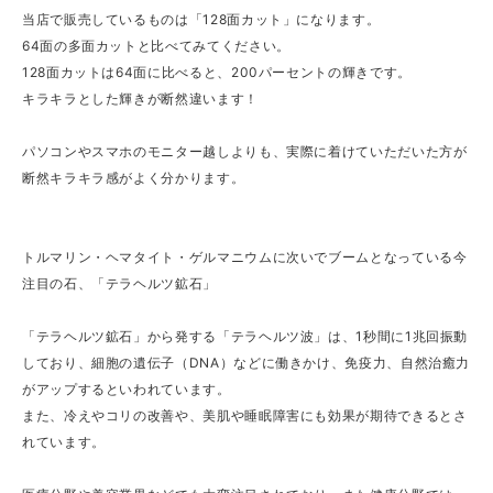
当店で販売しているものは「128面カット」になります。
64面の多面カットと比べてみてください。
128面カットは64面に比べると、200パーセントの輝きです。
キラキラとした輝きが断然違います！
パソコンやスマホのモニター越しよりも、実際に着けていただいた方が
断然キラキラ感がよく分かります。
トルマリン・ヘマタイト・ゲルマニウムに次いでブームとなっている今
注目の石、「テラヘルツ鉱石」
「テラヘルツ鉱石」から発する「テラヘルツ波」は、1秒間に1兆回振動
しており、細胞の遺伝子（DNA）などに働きかけ、免疫力、自然治癒力
がアップするといわれています。
また、冷えやコリの改善や、美肌や睡眠障害にも効果が期待できるとさ
れています。