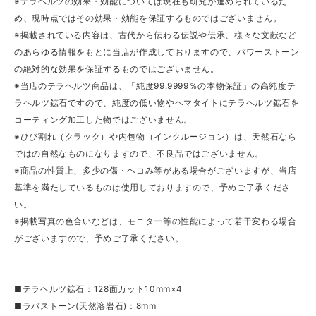
※テラヘルツの効果・効能については現在も研究が進められているた
め、現時点ではその効果・効能を保証するものではございません。
※掲載されている内容は、古代から伝わる伝説や伝承、様々な文献など
のあらゆる情報をもとに当店が作成しておりますので、パワーストーン
の絶対的な効果を保証するものではございません。
※当店のテラヘルツ商品は、「純度99.9999％の本物保証」の高純度テ
ラヘルツ鉱石ですので、純度の低い物やヘマタイトにテラヘルツ鉱石を
コーティング加工した物ではございません。
※ひび割れ（クラック）や内包物（インクルージョン）は、天然石なら
ではの自然なものになりますので、不良品ではございません。
※商品の性質上、多少の傷・ヘコみ等がある場合がございますが、当店
基準を満たしているものは使用しておりますので、予めご了承くださ
い。
※掲載写真の色合いなどは、モニター等の性能によって若干変わる場合
がございますので、予めご了承ください。
■テラヘルツ鉱石：128面カット10mm×4
■ラバストーン(天然溶岩石)：8mm