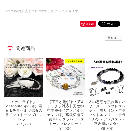
※この商品は2点までのご注文とさせていただきます。
Save
通報する
関連商品
メテオライト／
【宇宙と繋がる・第8
人の悪意を跳ね返すパ
Meteorite ギベオン隕
チャクラ対応】天之御
ワーストーンブレスレ
石＆テラヘルツ鉱石の
中主神様（アメノミナ
ット｜モリオン・ブラ
ラインストーンブレス
カヌシ様）高級柘植玉
ックトルマリン・テラ
レット
| 第8チャクラパワース
ヘルツ・アメジスト・
トーンブレスレット
不思議のメダイ
¥14,980
¥9,980
¥9,800