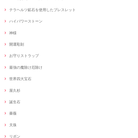
テラヘルツ鉱石を使用したブレスレット
ハイパワーストーン
神様
開運彫刻
お守りストラップ
最強の魔除け厄除け
世界四大宝石
屋久杉
誕生石
薔薇
天珠
リボン