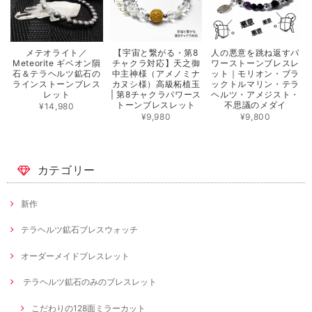
メテオライト／
【宇宙と繋がる・第8
人の悪意を跳ね返すパ
Meteorite ギベオン隕
チャクラ対応】天之御
ワーストーンブレスレ
石＆テラヘルツ鉱石の
中主神様（アメノミナ
ット｜モリオン・ブラ
ラインストーンブレス
カヌシ様）高級柘植玉
ックトルマリン・テラ
レット
| 第8チャクラパワース
ヘルツ・アメジスト・
トーンブレスレット
不思議のメダイ
¥14,980
¥9,980
¥9,800
カテゴリー
新作
テラヘルツ鉱石ブレスウォッチ
オーダーメイドブレスレット
テラヘルツ鉱石のみのブレスレット
こだわりの128面ミラーカット