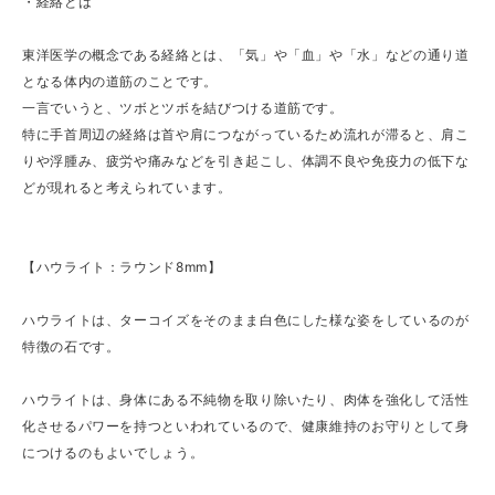
・経絡とは
東洋医学の概念である経絡とは、「気」や「血」や「水」などの通り道
となる体内の道筋のことです。
一言でいうと、ツボとツボを結びつける道筋です。
特に手首周辺の経絡は首や肩につながっているため流れが滞ると、肩こ
りや浮腫み、疲労や痛みなどを引き起こし、体調不良や免疫力の低下な
どが現れると考えられています。
【ハウライト：ラウンド8mm】
ハウライトは、ターコイズをそのまま白色にした様な姿をしているのが
特徴の石です。
ハウライトは、身体にある不純物を取り除いたり、肉体を強化して活性
化させるパワーを持つといわれているので、健康維持のお守りとして身
につけるのもよいでしょう。