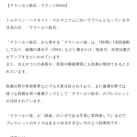
【テラヘルツ鉱石：ラウンド8mm】
トルマリン・ヘマタイト・ゲルマニウムに次いでブームとなっている今
注目の石、「テラヘルツ鉱石」
「テラヘルツ鉱石」から発する「テラヘルツ波」は、1秒間に1兆回振動
しており、細胞の遺伝子（DNA）などに働きかけ、免疫力、自然治癒力
がアップするといわれています。
また、冷えやコリの改善や、美肌や睡眠障害にも効果が期待できるとさ
れています。
医療分野や美容業界などでも大変注目されており、また健康分野では
様々な効能を持つ健康グッズとして「テラヘルツ鉱石」のブレスレット
が注目されています。
「テラヘルツ波」が「経絡」のツボである手首に常時発しているので、
ブレスレットのサイズはあまりゆるすぎない方がより効果的です。