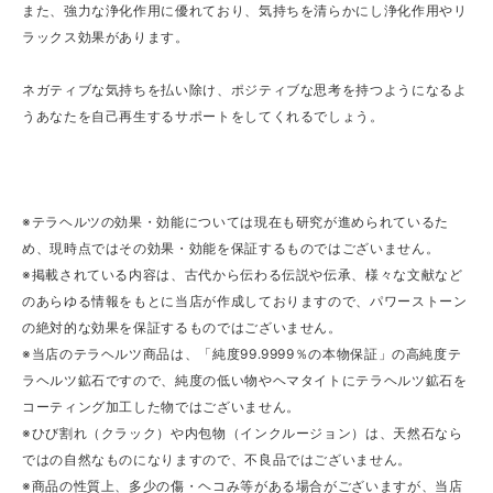
また、強力な浄化作用に優れており、気持ちを清らかにし浄化作用やリ
ラックス効果があります。
ネガティブな気持ちを払い除け、ポジティブな思考を持つようになるよ
うあなたを自己再生するサポートをしてくれるでしょう。
※テラヘルツの効果・効能については現在も研究が進められているた
め、現時点ではその効果・効能を保証するものではございません。
※掲載されている内容は、古代から伝わる伝説や伝承、様々な文献など
のあらゆる情報をもとに当店が作成しておりますので、パワーストーン
の絶対的な効果を保証するものではございません。
※当店のテラヘルツ商品は、「純度99.9999％の本物保証」の高純度テ
ラヘルツ鉱石ですので、純度の低い物やヘマタイトにテラヘルツ鉱石を
コーティング加工した物ではございません。
※ひび割れ（クラック）や内包物（インクルージョン）は、天然石なら
ではの自然なものになりますので、不良品ではございません。
※商品の性質上、多少の傷・ヘコみ等がある場合がございますが、当店