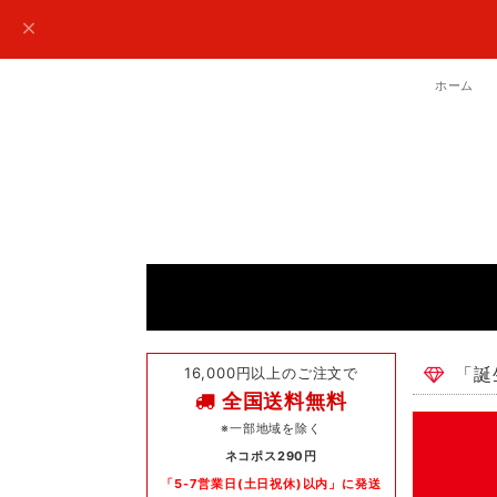
ホーム
16,000円以上のご注文で
「誕
全国送料無料
※一部地域を除く
ネコポス290円
「5-7営業日(土日祝休)以内」に発送