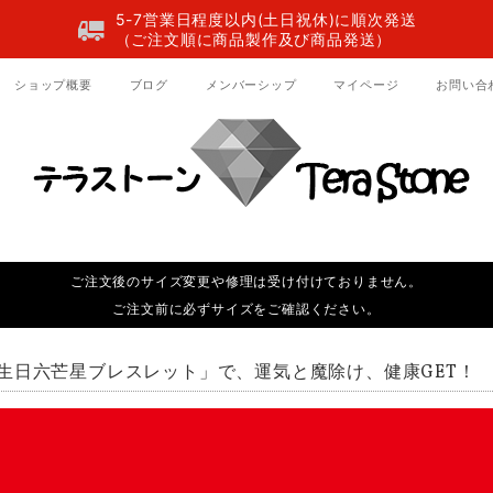
5-7営業日程度以内(土日祝休)に順次発送
（ご注文順に商品製作及び商品発送）
ショップ概要
ブログ
メンバーシップ
マイページ
お問い合
ご注文後のサイズ変更や修理は受け付けておりません。
ご注文前に必ずサイズをご確認ください。
生日六芒星ブレスレット」で、運気と魔除け、健康GET！