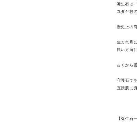
誕生石は
ユダヤ教
歴史上の
生まれ月
良い方向
古くから
守護石で
直接肌に
【誕生石