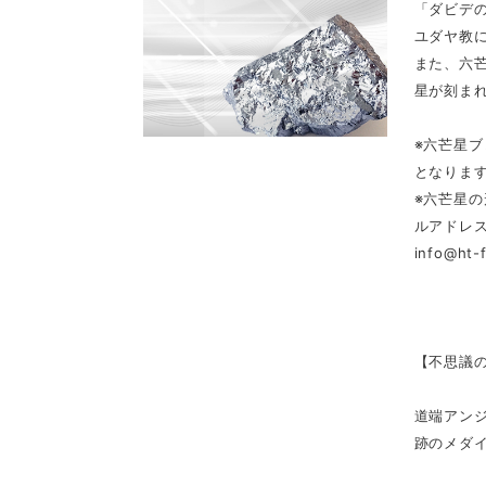
「ダビデ
ユダヤ教
また、六
星が刻ま
※六芒星
となりま
※六芒星
ルアドレ
info@ht-
【不思議の
道端アン
跡のメダイ