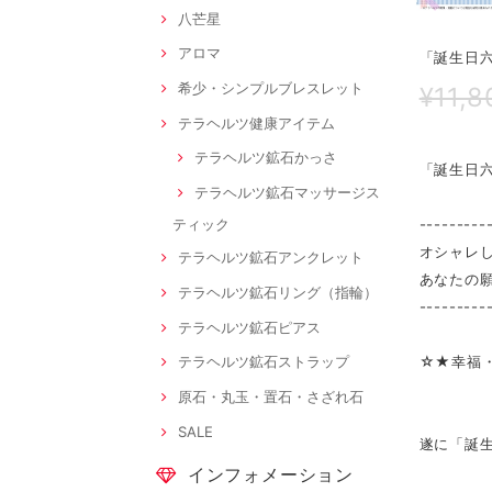
八芒星
アロマ
「誕生日
希少・シンプルブレスレット
¥11,8
テラヘルツ健康アイテム
テラヘルツ鉱石かっさ
「誕生日
テラヘルツ鉱石マッサージス
---------
ティック
オシャレ
テラヘルツ鉱石アンクレット
あなたの
テラヘルツ鉱石リング（指輪）
---------
テラヘルツ鉱石ピアス
☆★幸福
テラヘルツ鉱石ストラップ
原石・丸玉・置石・さざれ石
SALE
遂に「誕
インフォメーション