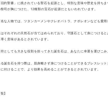
「旧約聖書」に残されている聖石を起源とし、特別な意味や歴史を持ちま
の祭司が胸につけた、12種類の宝石が起源だともいわれています。
有名な人物では、ツタンカーメンやクレオパトラ、ナポレオンなども愛用
にはそれぞれの天然石が当てはめられており、守護石として身につけると
に導く意味があるとされています。
護符としても大きな役割を担ってきた誕生石は、あなたに幸運を運びこみ
ある誕生石を持つ際は、肌身離さず身につけることができるブレスレット
身に付けることで、より効果を高めることができるとされています。
一覧】