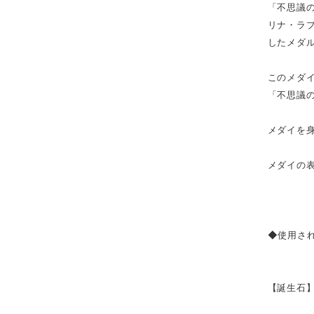
「不思議の
リナ・ラ
したメダル
このメダ
「不思議
メダイを
メダイの
◆使用さ
【誕生石