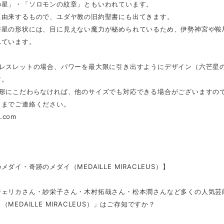
の星」・「ソロモンの紋章」ともいわれています。
に由来するもので、ユダヤ教の旧約聖書にも出てきます。
芒星の形状には、目に見えない魔力が秘められているため、伊勢神宮や鞍
れています。
ブレスレットの場合、パワーを最大限に引き出すようにデザイン（六芒星の
す。
の形にこだわらなければ、他のサイズでも対応できる場合がございますの
スまでご連絡ください。
f.com
メダイ・奇跡のメダイ（MEDAILLE MIRACLEUS）】
ジェリカさん・紗栄子さん・木村拓哉さん・松本潤さんなど多くの人気芸
（MEDAILLE MIRACLEUS）」はご存知ですか？