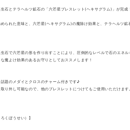
誕生石とテラヘルツ鉱石の「六芒星ブレスレット(ヘキサグラム)」が完成
秘められた意味と、六芒星(ヘキサグラム)の魔除け効果と、テラヘルツ鉱
誕生石で六芒星の形を作り出すことにより、圧倒的なレベルで石のエネル
力な魔よけ効果のあるお守りとしておススメします！
今話題のメダイとクロスのチャーム付きです♪
は取り外し可能なので、他のブレスレットにつけてもご使用いただけます
（ろくぼうせい）】