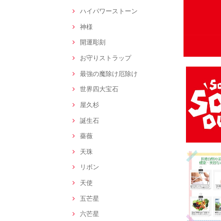
ハイパワーストーン
神様
開運彫刻
お守りストラップ
最強の魔除け厄除け
世界四大宝石
屋久杉
誕生石
薔薇
天珠
リボン
天使
五芒星
六芒星